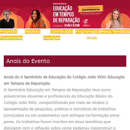
Propósito
Histórico
Contribuição
Programação
Mesas Temáticas
Palestrantes
Inscrições
Anais
Anais do Evento
Anais do II Seminário de Educação do Colégio João XXIII: Educação
em Tempos de Reparação
O Seminário Educação em Tempos de Reparação teve como
palestrantes docentes e profissionais da Educação Básica do
Colégio João XXIII, compartilhando por meio de relatos a
apresentação de pesquisas, práticas e narrativas de trabalhos
(concluídos ou em andamento) com enfoque na formação entre
pares. Os trabalhos foram inscritos em eixos temáticos que
dialogam com a reflexão sobre como podemos (re)construir a