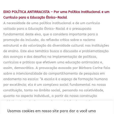
EIXO POLÍTICA ANTIRRACISTA – Por uma Política Institucional e um
Currículo para a Educação Étnico-Racial
A necessidade de uma política institucional e de um currículo
voltado para a Educação Étnico-Racial é o pressuposto
fundamental deste eixo, que a considera importante para a
promoção da inclusão, da reflexão crítica sobre o racismo
estrutural e da valorização da diversidade cultural nas instituições
de ensino. Este eixo temático busca a discussão e problematização
dos avanços e dos desafios na implementação de políticas,
currículos e práticas que efetivem uma educação antirracista e,
assim, democrática. A provocação evocada por Bárbara Carine fala
sobre a intencionalidade do compartilhamento de pesquisas em
andamento na escola: “A escola é o espaço de formação humana
por excelência; ela é um complexo social fundamental na nossa
constituição, tanto no âmbito social, pensando na coletividade,
quanto no aspecto individual, a partir da nossa construção
subjetiva. A escola é um complexo social fundamental no processo
de transformação da realidade social; ela é influenciada pelo
Usamos cookies em nosso site para dar a você uma
sistema, ao passo que, em contrapartida, também o influencia,