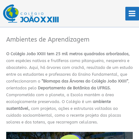
Ir
para
o
conteúdo
Ambientes de Aprendizagem
O Colégio João XXIII tem 25 mil metros quadrados arborizados,
com espécies nativas e frutíferas como pitangueira, nespereira e
abacateiro. Aqui, há árvores com crachá, resultado de um estudo
entre os estudantes e professores do Ensino Fundamental, que
confeccionaram o
“Biomapa das Árvores do Colégio João XXIII”
,
orientados pelo
Departamento de Botânica da UFRGS.
Comprometida com o planeta, a Escola mantém a área
ecologicamente preservada. O Colégio é um
ambiente
sustentável,
com projetos, ações e estruturas voltadas ao
cuidado socioambiental, como o recente projeto das placas
solares e dos totens, que recarregam celulares.