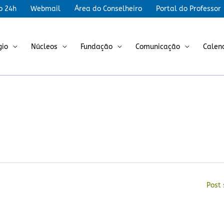
r
o 24h
Webmail
Área do Conselheiro
Portal do Professor
gio
Núcleos
Fundação
Comunicação
Calen
Post