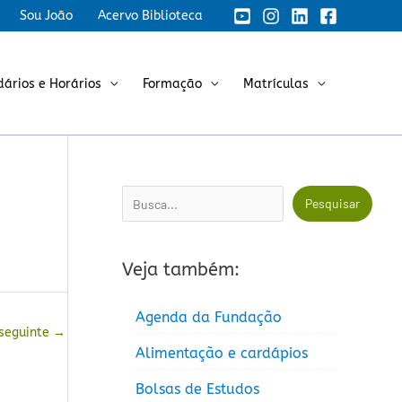
Sou João
Acervo Biblioteca
dários e Horários
Formação
Matrículas
Pesquisar
Pesquisar
Veja também:
Agenda da Fundação
 seguinte
→
Alimentação e cardápios
Bolsas de Estudos