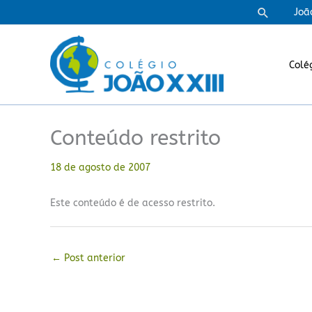
Ir
Pesquisa
Joã
para
o
conteúdo
Colé
Conteúdo restrito
18 de agosto de 2007
Este conteúdo é de acesso restrito.
←
Post anterior