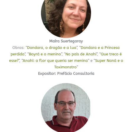
Maíra Suertegaray
Obras: “
Dandara, o dragão e a lua
”, “
Dandara e a Princesa
perdida
“, “
Boyrá e o menino
”, “
No país de Anahí
”, “
Que treco é
esse?
”, “
Anahí: a flor que queria ser menina
” e “
Super Naná e o
Toximonstro
”
Expositor:
Prefácio Consultoria