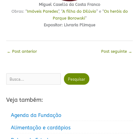
Miguel Casella da Costa Franco
Obras: “
Imóveis Paredes
”, “
A filha do Dilúvio
” e “
Os heróis do
Parque Borowski
”
Expositor: Livraria Plimque
←
Post anterior
Post seguinte
→
Pesquisar
Pesquisar
Veja também:
Agenda da Fundação
Alimentação e cardápios