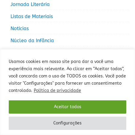
Jornada Literária
Listas de Materiais
Notícias
Núcleo da Infância
Núcleo da Juventude
Usamos cookies em nosso site para dar a você uma
experiência mais relevante. Ao clicar em “Aceitar todos”,
você concorda com o uso de TODOS os cookies. Você pode
visitar "Configurações" para fornecer um consentimento
controlado.
Política de privacidade
Rua Sepé Tiaraju, 1013 - Bairro Santa Tereza, Porto Alegre - RS -
Aceitar todos
CEP: 90840-327 - Fone: (51) 3235-5000.
Configurações