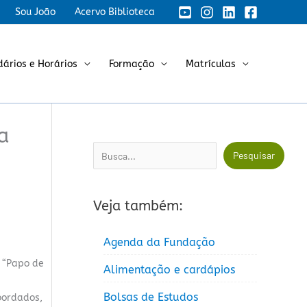
Sou João
Acervo Biblioteca
dários e Horários
Formação
Matrículas
a
Pesquisar
Pesquisar
Veja também:
Agenda da Fundação
 “Papo de
Alimentação e cardápios
Bolsas de Estudos
bordados,