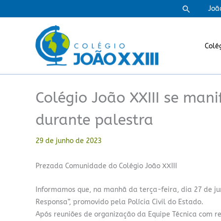
Ir
Pesquisa
Joã
para
o
conteúdo
Colé
Colégio João XXIII se man
durante palestra
29 de junho de 2023
Prezada Comunidade do Colégio João XXIII
Informamos que, na manhã da terça-feira, dia 27 de j
Responsa”, promovido pela Polícia Civil do Estado.
Após reuniões de organização da Equipe Técnica com 