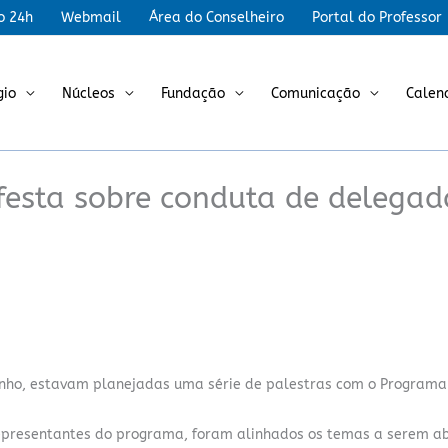
r
o 24h
Webmail
Área do Conselheiro
Portal do Professor
gio
Núcleos
Fundação
Comunicação
Calen
ifesta sobre conduta de delegad
unho, estavam planejadas uma série de palestras com o Programa
representantes do programa, foram alinhados os temas a serem a