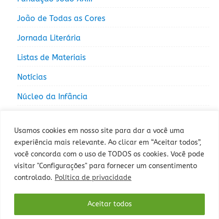
João de Todas as Cores
Jornada Literária
Listas de Materiais
Notícias
Núcleo da Infância
Núcleo da Juventude
Usamos cookies em nosso site para dar a você uma
experiência mais relevante. Ao clicar em “Aceitar todos”,
você concorda com o uso de TODOS os cookies. Você pode
visitar "Configurações" para fornecer um consentimento
controlado.
Política de privacidade
Rua Sepé Tiaraju, 1013 - Bairro Santa Tereza, Porto Alegre - RS -
Aceitar todos
CEP: 90840-327 - Fone: (51) 3235-5000.