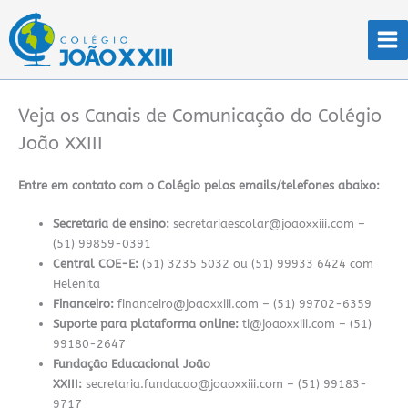
Ir
para
o
conteúdo
Veja os Canais de Comunicação do Colégio
João XXIII
Entre em contato com o Colégio pelos emails/telefones abaixo:
Secretaria de ensino:
secretariaescolar@joaoxxiii.com –
(51) 99859-0391
Central COE-E:
(51) 3235 5032 ou (51) 99933 6424 com
Helenita
Financeiro:
financeiro@joaoxxiii.com – (51) 99702-6359
Suporte para plataforma online:
ti@joaoxxiii.com – (51)
99180-2647
Fundação Educacional João
XXIII:
secretaria.fundacao@joaoxxiii.com – (51) 99183-
9717