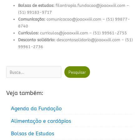
Bolsas de estudos:
filantropia.fundacao@joaoxxiii.com –
(51) 99183-9717
Comunicação:
comunicacao@joaoxxiii.com – (51) 99877-
8740
Currículos:
curriculos@joaoxxiii.com – (51) 99961-2755
Desconto solidário:
descontosolidario@joaoxxiii.com – (51)
99961-2736
Pesquisar
Pesquisar
Veja também:
Agenda da Fundação
Alimentação e cardápios
Bolsas de Estudos