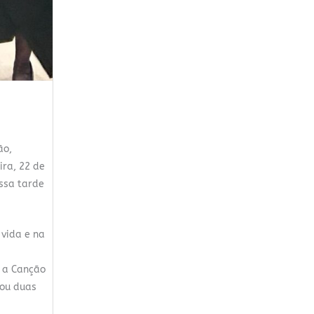
ão,
ira, 22 de
essa tarde
 vida e na
a
i a Canção
vou duas