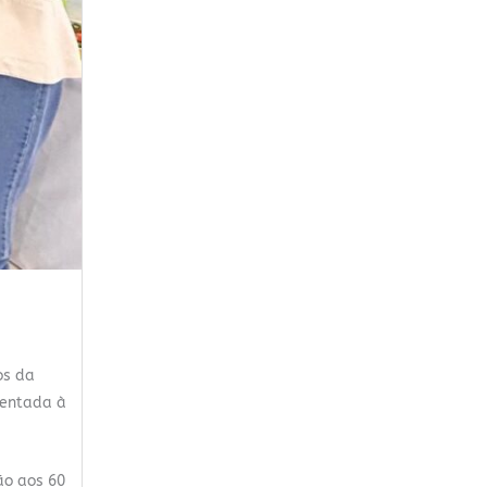
os da
sentada à
ão aos 60