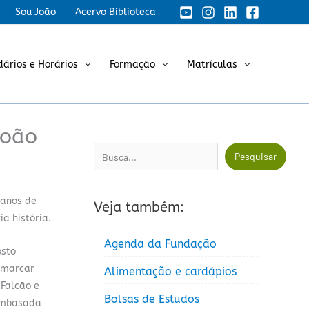
Sou João
Acervo Biblioteca
dários e Horários
Formação
Matrículas
João
Pesquisar
Pesquisar
 anos de
Veja também:
a história.
Agenda da Fundação
osto
a marcar
Alimentação e cardápios
 Falcão e
Bolsas de Estudos
 embasada