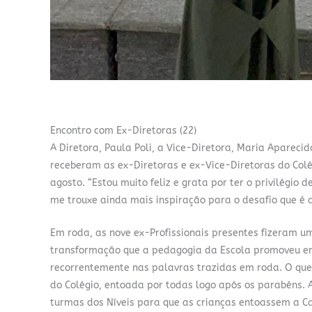
Encontro com Ex-Diretoras (22)
A Diretora, Paula Poli, a Vice-Diretora, Maria Apareci
receberam as ex-Diretoras e ex-Vice-Diretoras do Colég
agosto. “Estou muito feliz e grata por ter o privilégio 
me trouxe ainda mais inspiração para o desafio que é di
Em roda, as nove ex-Profissionais presentes fizeram u
transformação que a pedagogia da Escola promoveu em 
recorrentemente nas palavras trazidas em roda. O que
do Colégio, entoada por todas logo após os parabéns. A
turmas dos Níveis para que as crianças entoassem a C