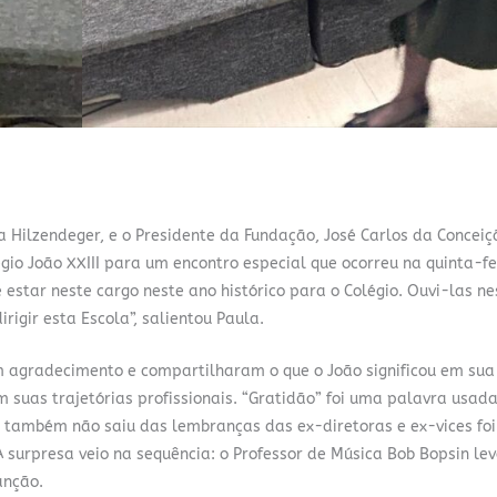
da Hilzendeger, e o Presidente da Fundação, José Carlos da Conceiç
io João XXIII para um encontro especial que ocorreu na quinta-fe
de estar neste cargo neste ano histórico para o Colégio. Ouvi-las n
rigir esta Escola”, salientou Paula.
m agradecimento e compartilharam o que o João significou em sua
suas trajetórias profissionais. “Gratidão” foi uma palavra usad
 também não saiu das lembranças das ex-diretoras e ex-vices fo
 surpresa veio na sequência: o Professor de Música Bob Bopsin le
anção.