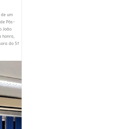
u de um
 de Pós-
o João
a honra,
sora do 5º