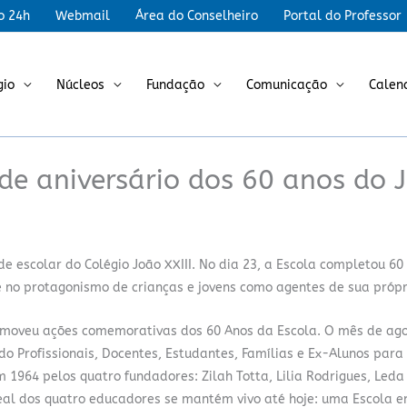
r
o 24h
Webmail
Área do Conselheiro
Portal do Professor
gio
Núcleos
Fundação
Comunicação
Calen
de aniversário dos 60 anos do 
 escolar do Colégio João XXIII. No dia 23, a Escola completou 60
 no protagonismo de crianças e jovens como agentes de sua própri
romoveu ações comemorativas dos 60 Anos da Escola. O mês de ag
o Profissionais, Docentes, Estudantes, Famílias e Ex-Alunos par
em 1964 pelos quatro fundadores: Zilah Totta, Lilia Rodrigues, Leda
deal dos quatro educadores se mantém vivo até hoje: uma Escola