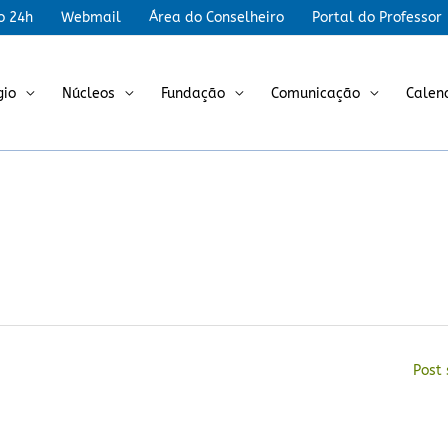
r
o 24h
Webmail
Área do Conselheiro
Portal do Professor
gio
Núcleos
Fundação
Comunicação
Calen
Post