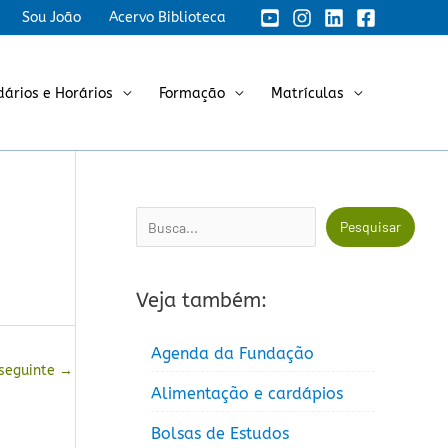
Sou João
Acervo Biblioteca
dários e Horários
Formação
Matrículas
Pesquisar
Pesquisar
Veja também:
Agenda da Fundação
 seguinte
→
Alimentação e cardápios
Bolsas de Estudos