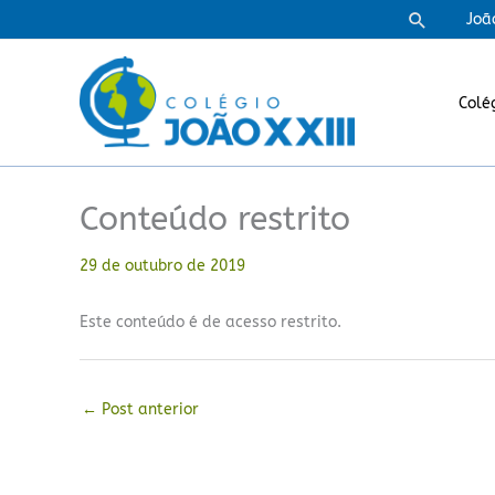
Ir
Pesquisa
Joã
para
o
conteúdo
Colé
Conteúdo restrito
29 de outubro de 2019
Este conteúdo é de acesso restrito.
←
Post anterior