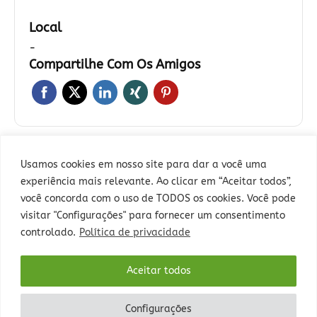
Local
-
Compartilhe Com Os Amigos
Usamos cookies em nosso site para dar a você uma
←
Evento anterior
Evento seguinte
→
experiência mais relevante. Ao clicar em “Aceitar todos”,
você concorda com o uso de TODOS os cookies. Você pode
visitar "Configurações" para fornecer um consentimento
controlado.
Política de privacidade
Rua Sepé Tiaraju, 1013 - Bairro Santa Tereza, Porto Alegre - RS -
Aceitar todos
CEP: 90840-327 - Fone: (51) 3235-5000.
Configurações