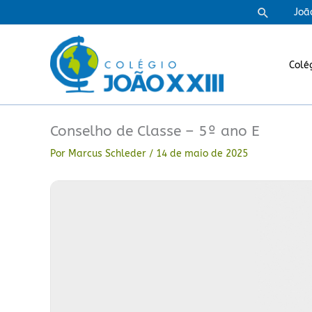
Ir
Pesquisa
Joã
para
o
conteúdo
Colé
Conselho de Classe – 5º ano E
Por
Marcus Schleder
/
14 de maio de 2025