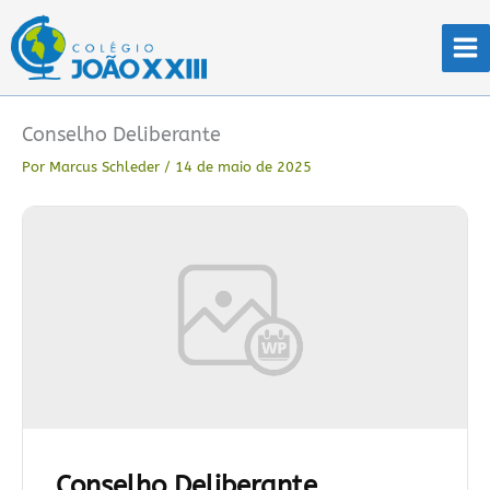
Ir
para
o
conteúdo
Conselho Deliberante
Por
Marcus Schleder
/
14 de maio de 2025
Conselho Deliberante