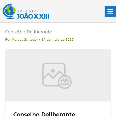
Ir
para
o
conteúdo
Conselho Deliberante
Por
Marcus Schleder
/
14 de maio de 2025
Conselho Deliberante