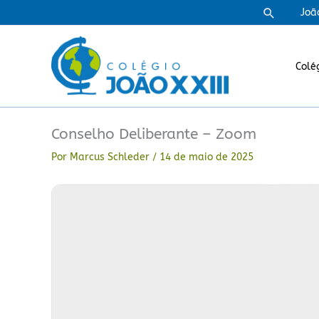
Ir
Pesquisa
Joã
para
o
conteúdo
Colé
Conselho Deliberante – Zoom
Por
Marcus Schleder
/
14 de maio de 2025