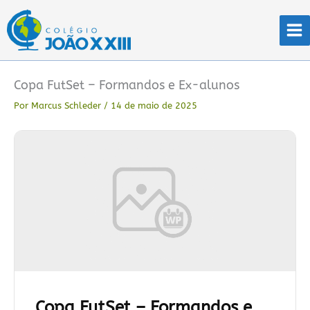
Ir
para
o
conteúdo
Copa FutSet – Formandos e Ex-alunos
Por
Marcus Schleder
/
14 de maio de 2025
Copa FutSet – Formandos e