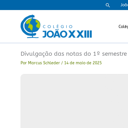
Ir
Pesquisa
Joã
para
o
conteúdo
Colé
Divulgação das notas do 1º semestre 
Por
Marcus Schleder
/
14 de maio de 2025