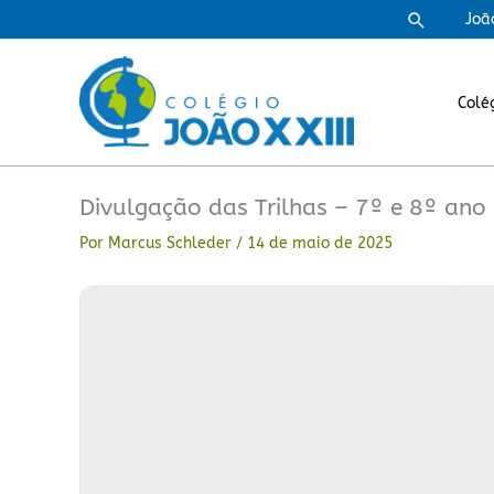
Ir
Pesquisa
Joã
para
o
conteúdo
Colé
Divulgação das Trilhas – 7º e 8º ano
Por
Marcus Schleder
/
14 de maio de 2025