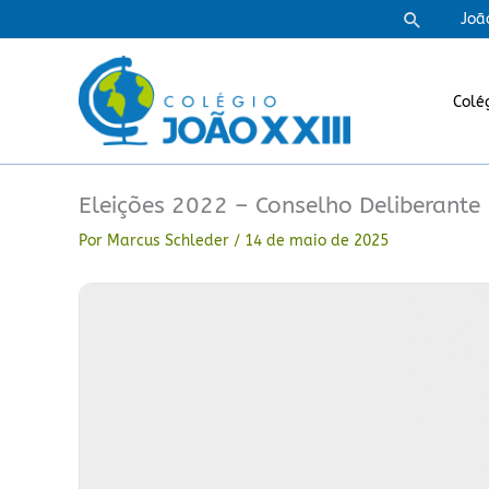
Ir
Pesquisa
Joã
para
o
conteúdo
Colé
Eleições 2022 – Conselho Deliberante
Por
Marcus Schleder
/
14 de maio de 2025