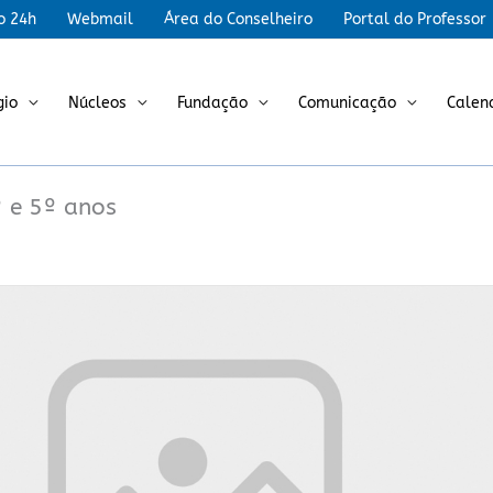
r
o 24h
Webmail
Área do Conselheiro
Portal do Professor
gio
Núcleos
Fundação
Comunicação
Calen
º e 5º anos