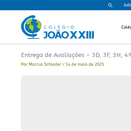
Ir
Pesquisa
Joã
para
o
conteúdo
Colé
Entrega de Avaliações – 3D, 3F, 3H, 4
Por
Marcus Schleder
/
14 de maio de 2025