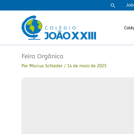
Ir
Pesquisa
Joã
para
o
conteúdo
Colé
Feira Orgânica
Por
Marcus Schleder
/
14 de maio de 2025