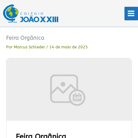
Ir
para
o
conteúdo
Feira Orgânica
Por
Marcus Schleder
/
14 de maio de 2025
Feira Orgânica