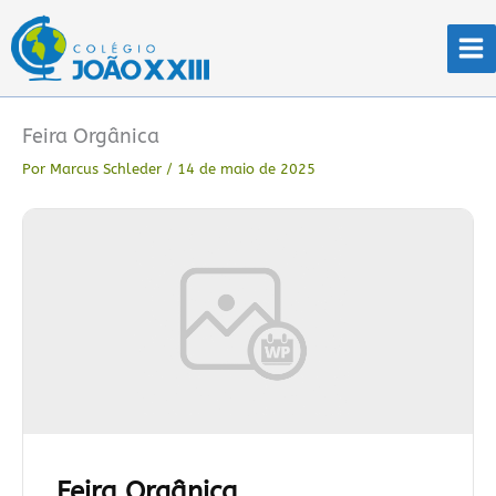
Ir
para
o
conteúdo
Feira Orgânica
Por
Marcus Schleder
/
14 de maio de 2025
Feira Orgânica