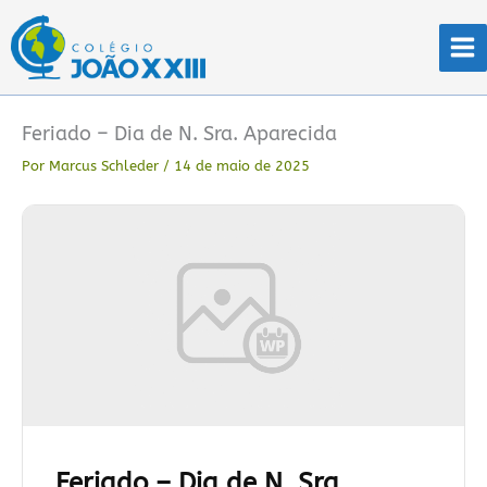
Ir
para
o
conteúdo
Feriado – Dia de N. Sra. Aparecida
Por
Marcus Schleder
/
14 de maio de 2025
Feriado – Dia de N. Sra.