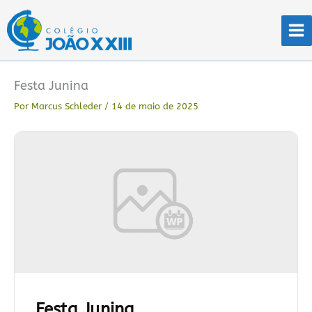
Ir
para
o
conteúdo
Festa Junina
Por
Marcus Schleder
/
14 de maio de 2025
Festa Junina