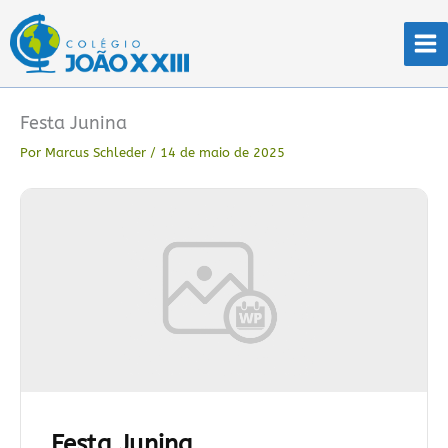
Ir
para
o
conteúdo
Festa Junina
Por
Marcus Schleder
/
14 de maio de 2025
Festa Junina