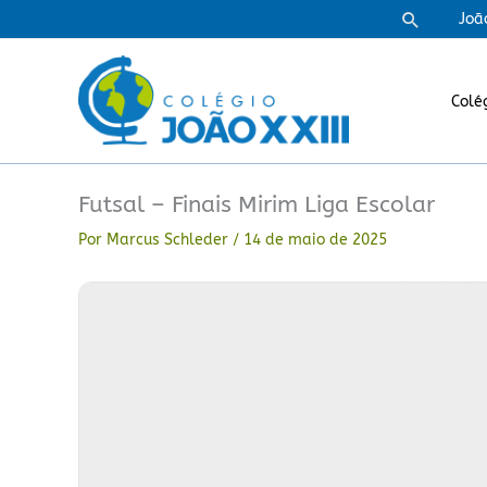
Ir
Pesquisa
Joã
para
o
conteúdo
Colé
Futsal – Finais Mirim Liga Escolar
Por
Marcus Schleder
/
14 de maio de 2025