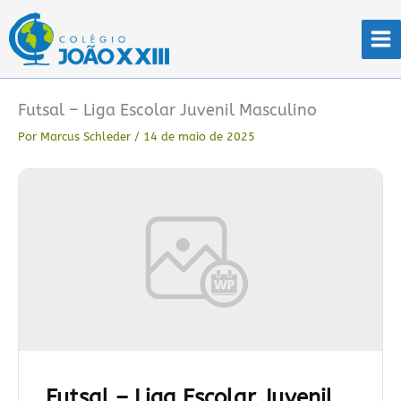
Ir
para
o
conteúdo
Futsal – Liga Escolar Juvenil Masculino
Por
Marcus Schleder
/
14 de maio de 2025
Futsal – Liga Escolar Juvenil