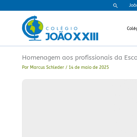
Ir
Pesquisa
Joã
para
o
conteúdo
Colé
Homenagem aos profissionais da Esc
Por
Marcus Schleder
/
14 de maio de 2025