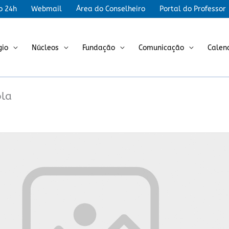
r
o 24h
Webmail
Área do Conselheiro
Portal do Professor
gio
Núcleos
Fundação
Comunicação
Calen
ola