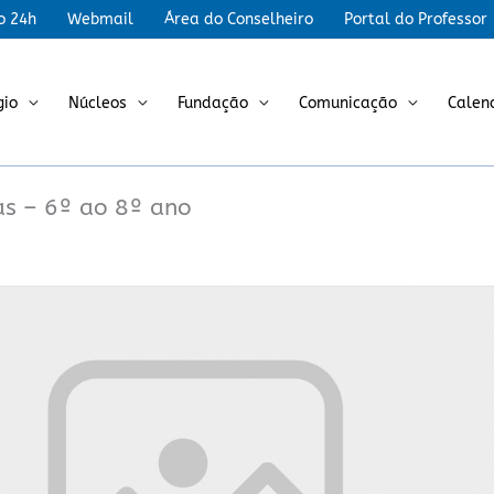
r
o 24h
Webmail
Área do Conselheiro
Portal do Professor
gio
Núcleos
Fundação
Comunicação
Calen
has – 6º ao 8º ano