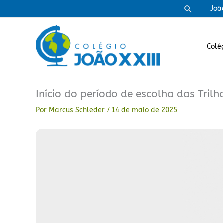
Ir
Pesquisa
Joã
para
o
conteúdo
Colé
Início do período de escolha das Tril
Por
Marcus Schleder
/
14 de maio de 2025