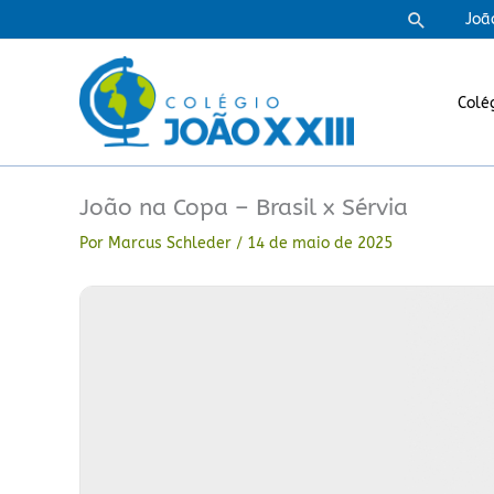
Ir
Pesquisa
Joã
para
o
conteúdo
Colé
João na Copa – Brasil x Sérvia
Por
Marcus Schleder
/
14 de maio de 2025