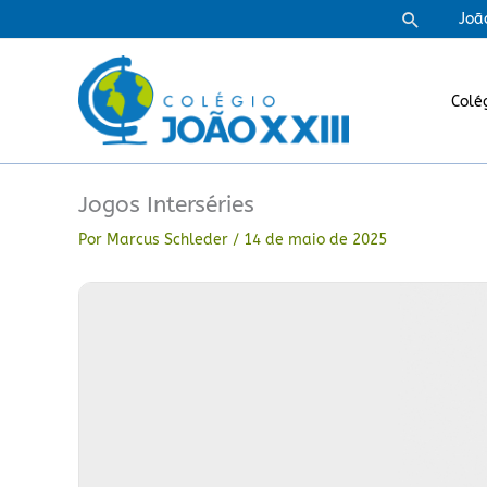
Ir
Pesquisa
Joã
para
o
conteúdo
Colé
Jogos Interséries
Por
Marcus Schleder
/
14 de maio de 2025