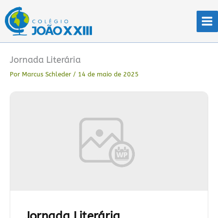
Ir
para
o
conteúdo
Jornada Literária
Por
Marcus Schleder
/
14 de maio de 2025
Jornada Literária