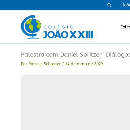
Ir
Pesquisa
Joã
para
o
conteúdo
Colé
Palestra com Daniel Spritzer “Diálogos
Por
Marcus Schleder
/
14 de maio de 2025