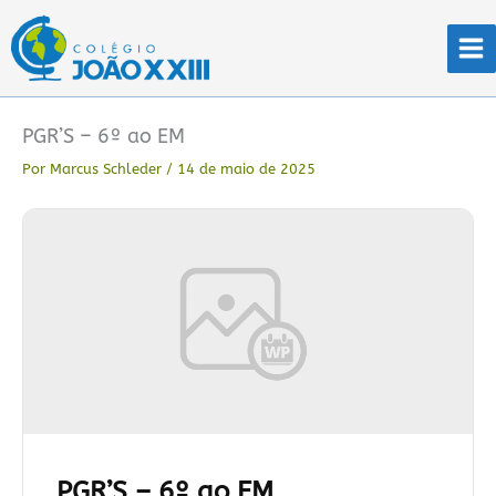
Ir
para
o
conteúdo
PGR’S – 6º ao EM
Por
Marcus Schleder
/
14 de maio de 2025
PGR’S – 6º ao EM