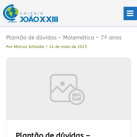
Ir
para
o
conteúdo
Plantão de dúvidas – Matemática – 7º anos
Por
Marcus Schleder
/
14 de maio de 2025
Plantão de dúvidas –