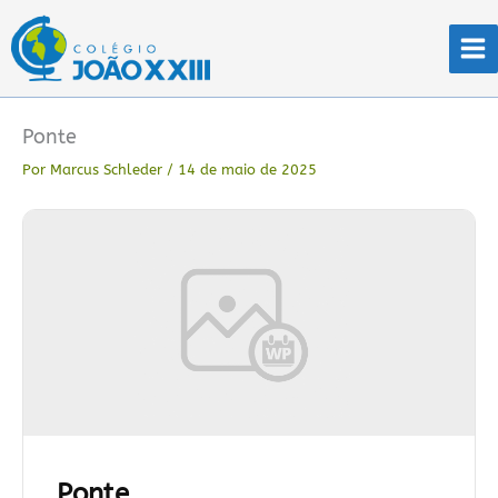
Ir
para
o
conteúdo
Ponte
Por
Marcus Schleder
/
14 de maio de 2025
Ponte