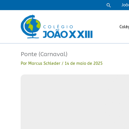
Ir
Pesquisa
Joã
para
o
conteúdo
Colé
Ponte (Carnaval)
Por
Marcus Schleder
/
14 de maio de 2025