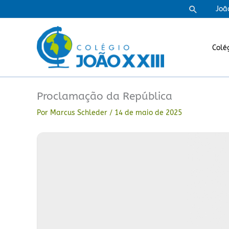
Ir
Pesquisa
Joã
para
o
conteúdo
Colé
Proclamação da República
Por
Marcus Schleder
/
14 de maio de 2025