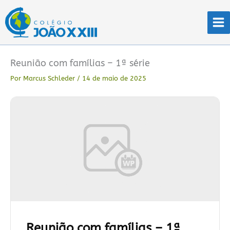
Ir
para
o
conteúdo
Reunião com famílias – 1ª série
Por
Marcus Schleder
/
14 de maio de 2025
Reunião com famílias – 1ª