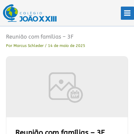
Ir
para
o
conteúdo
Reunião com famílias – 3F
Por
Marcus Schleder
/
14 de maio de 2025
Reunião com famílias – 3F