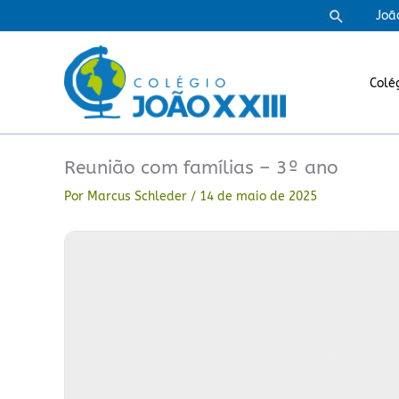
Ir
Pesquisa
Joã
para
o
conteúdo
Colé
Reunião com famílias – 3º ano
Por
Marcus Schleder
/
14 de maio de 2025