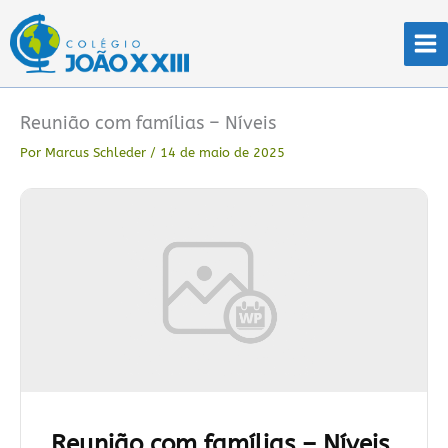
Ir
para
o
conteúdo
Reunião com famílias – Níveis
Por
Marcus Schleder
/
14 de maio de 2025
Reunião com famílias – Níveis