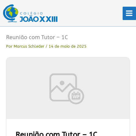
Ir
para
o
conteúdo
Reunião com Tutor – 1C
Por
Marcus Schleder
/
14 de maio de 2025
Reunião com Tutor – 1C