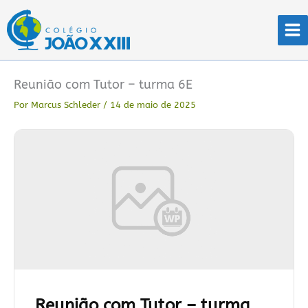
Ir
para
o
conteúdo
Reunião com Tutor – turma 6E
Por
Marcus Schleder
/
14 de maio de 2025
Reunião com Tutor – turma