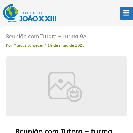
Ir
para
o
conteúdo
Reunião com Tutora – turma 9A
Por
Marcus Schleder
/
14 de maio de 2025
Reunião com Tutora – turma