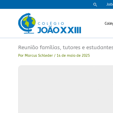
Ir
Pesquisa
Joã
para
o
conteúdo
Colé
Reunião famílias, tutores e estudant
Por
Marcus Schleder
/
14 de maio de 2025