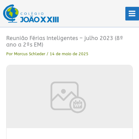
Ir
para
o
conteúdo
Reunião Férias Inteligentes – julho 2023 (8ª
ano a 2ªs EM)
Por
Marcus Schleder
/
14 de maio de 2025