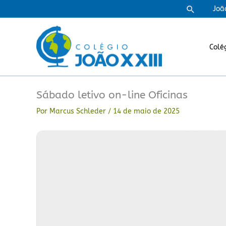
Ir
Pesquisa
Joã
para
o
conteúdo
Colé
Sábado letivo on-line Oficinas
Por
Marcus Schleder
/
14 de maio de 2025