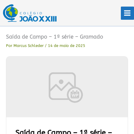
Ir
para
o
conteúdo
Saída de Campo – 1ª série – Gramado
Por
Marcus Schleder
/
14 de maio de 2025
Saída de Campo – 1ª série –